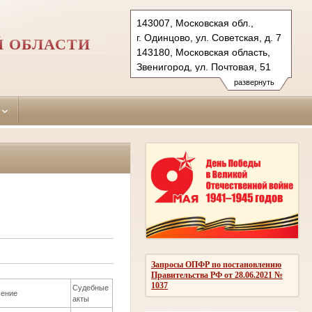
143007, Московская обл.,
г. Одинцово, ул. Советская, д. 7
Й ОБЛАСТИ
143180, Московская область,
Звенигород, ул. Почтовая, 51
Тел.: (495)590-74-76 (гр.)
развернуть
593-56-20 (уг.)
(498) 697-13-38 (коап 3180,
697 13 27 (кас канц.)
odintsovo.mo@sudrf.ru
показать на карте
Запросы ОПФР по постановлению
Правительства РФ от 28.06.2021 №
1037
Судебные
ение
акты