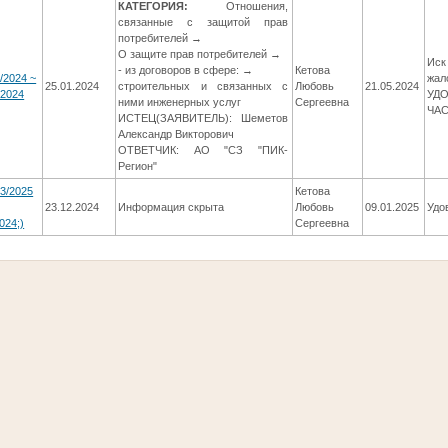
КАТЕГОРИЯ:
Отношения,
связанные с защитой прав
потребителей →
О защите прав потребителей →
Иск
- из договоров в сфере: →
Кетова
/2024 ~
жал
25.01.2024
строительных и связанных с
Любовь
21.05.2024
/2024
УД
ними инженерных услуг
Сергеевна
ЧА
ИСТЕЦ(ЗАЯВИТЕЛЬ): Шеметов
Александр Викторович
ОТВЕТЧИК: АО "СЗ "ПИК-
Регион"
3/2025
Кетова
23.12.2024
Информация скрыта
Любовь
09.01.2025
Удо
024;)
Сергеевна