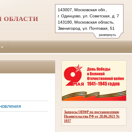
143007, Московская обл.,
г. Одинцово, ул. Советская, д. 7
Й ОБЛАСТИ
143180, Московская область,
Звенигород, ул. Почтовая, 51
Тел.: (495)590-74-76 (гр.)
развернуть
593-56-20 (уг.)
(498) 697-13-38 (коап 3180,
697 13 27 (кас канц.)
odintsovo.mo@sudrf.ru
показать на карте
новления
Запросы ОПФР по постановлению
Правительства РФ от 28.06.2021 №
1037