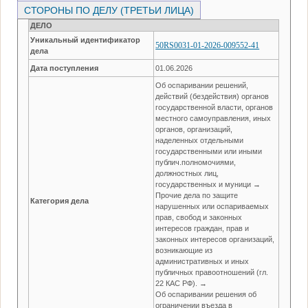
СТОРОНЫ ПО ДЕЛУ (ТРЕТЬИ ЛИЦА)
ДЕЛО
Уникальный идентификатор
50RS0031-01-2026-009552-41
дела
Дата поступления
01.06.2026
Об оспаривании решений,
действий (бездействия) органов
государственной власти, органов
местного самоуправления, иных
органов, организаций,
наделенных отдельными
государственными или иными
публич.полномочиями,
должностных лиц,
государственных и муници →
Прочие дела по защите
Категория дела
нарушенных или оспариваемых
прав, свобод и законных
интересов граждан, прав и
законных интересов организаций,
возникающие из
административных и иных
публичных правоотношений (гл.
22 КАС РФ). →
Об оспаривании решения об
ограничении въезда в