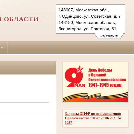
143007, Московская обл.,
г. Одинцово, ул. Советская, д. 7
Й ОБЛАСТИ
143180, Московская область,
Звенигород, ул. Почтовая, 51
Тел.: (495)590-74-76 (гр.)
развернуть
593-56-20 (уг.)
(498) 697-13-38 (коап 3180,
697 13 27 (кас канц.)
odintsovo.mo@sudrf.ru
показать на карте
Запросы ОПФР по постановлению
Правительства РФ от 28.06.2021 №
1037