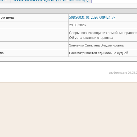
50RS0031-01-2026-009424-37
ор дела
29.05.2026
Споры, возникающие из семейных правоо
Об установлении отцовства
Зинченко Светлана Владимировна
ла
Рассматривается единолично судьей
опубликовано 29.05.2