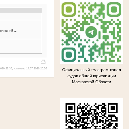
тношений →
026 23:35, изменено 14.07.2026 20:36
Официальный телеграм-канал
судов общей юрисдикции
Московской Области