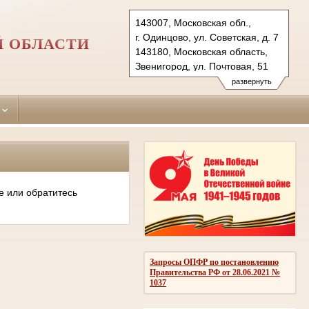
143007, Московская обл.,
г. Одинцово, ул. Советская, д. 7
Й ОБЛАСТИ
143180, Московская область,
Звенигород, ул. Почтовая, 51
Тел.: (495)590-74-76 (гр.)
развернуть
593-56-20 (уг.)
(498) 697-13-38 (коап 3180,
697 13 27 (кас канц.)
odintsovo.mo@sudrf.ru
показать на карте
е или обратитесь
Запросы ОПФР по постановлению
Правительства РФ от 28.06.2021 №
1037