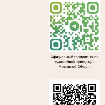
Официальный телеграм-канал
судов общей юрисдикции
Московской Области