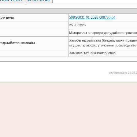
50RS0031-01-2026-008736-64
ор дела
25.05.2026
Материалы в порядке досудебного произв
жалобы на действия (бездействия) и реше
ходатайства, жалобы
осуществляющих уголовное производство 
Хамкина Татьяна Валерьевна
опубликовано 25.05.2