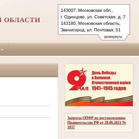
143007, Московская обл.,
г. Одинцово, ул. Советская, д. 7
Й ОБЛАСТИ
143180, Московская область,
Звенигород, ул. Почтовая, 51
Тел.: (495)590-74-76 (гр.)
развернуть
593-56-20 (уг.)
(498) 697-13-38 (коап 3180,
697 13 27 (кас канц.)
odintsovo.mo@sudrf.ru
показать на карте
Запросы ОПФР по постановлению
Правительства РФ от 28.06.2021 №
1037