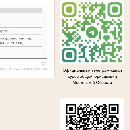
одства
ния должностных лиц,
(ст.125 УПК РФ)
026 23:33, изменено 04.08.2026 23:34
Официальный телеграм-канал
судов общей юрисдикции
Московской Области