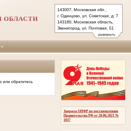
143007, Московская обл.,
г. Одинцово, ул. Советская, д. 7
Й ОБЛАСТИ
143180, Московская область,
Звенигород, ул. Почтовая, 51
Тел.: (495)590-74-76 (гр.)
развернуть
593-56-20 (уг.)
(498) 697-13-38 (коап 3180,
697 13 27 (кас канц.)
odintsovo.mo@sudrf.ru
показать на карте
е или обратитесь
Запросы ОПФР по постановлению
Правительства РФ от 28.06.2021 №
1037