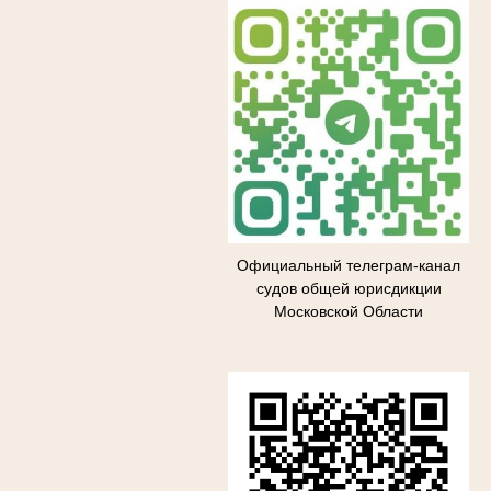
Официальный телеграм-канал
судов общей юрисдикции
Московской Области