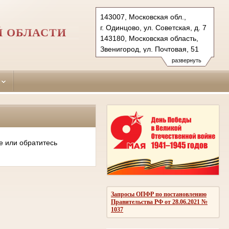
143007, Московская обл.,
г. Одинцово, ул. Советская, д. 7
Й ОБЛАСТИ
143180, Московская область,
Звенигород, ул. Почтовая, 51
Тел.: (495)590-74-76 (гр.)
развернуть
593-56-20 (уг.)
(498) 697-13-38 (коап 3180,
697 13 27 (кас канц.)
odintsovo.mo@sudrf.ru
показать на карте
е или обратитесь
Запросы ОПФР по постановлению
Правительства РФ от 28.06.2021 №
1037