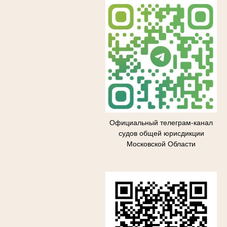
Официальный телеграм-канал
судов общей юрисдикции
Московской Области