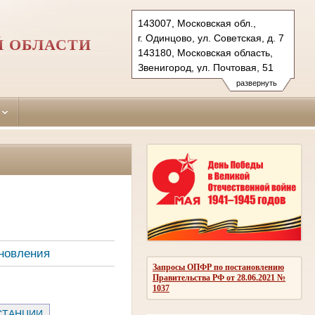
143007, Московская обл.,
г. Одинцово, ул. Советская, д. 7
Й ОБЛАСТИ
143180, Московская область,
Звенигород, ул. Почтовая, 51
Тел.: (495)590-74-76 (гр.)
развернуть
593-56-20 (уг.)
(498) 697-13-38 (коап 3180,
697 13 27 (кас канц.)
odintsovo.mo@sudrf.ru
показать на карте
новления
Запросы ОПФР по постановлению
Правительства РФ от 28.06.2021 №
1037
СТАНЦИИ