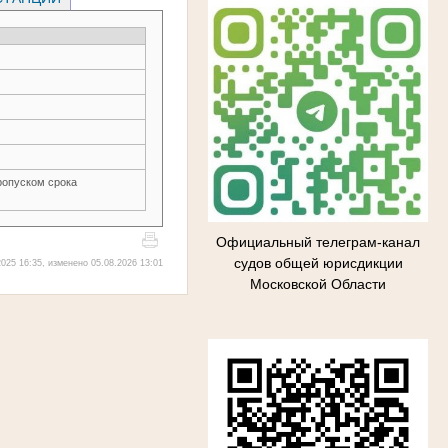
ропуском срока
Официальный телеграм-канал
судов общей юрисдикции
025 16:35, изменено 05.08.2026 13:01
Московской Области