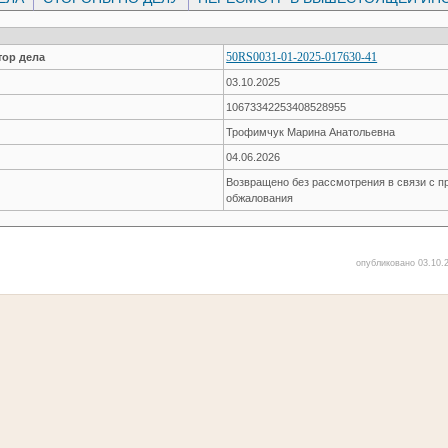
50RS0031-01-2025-017630-41
ор дела
03.10.2025
10673342253408528955
Трофимчук Марина Анатольевна
04.06.2026
Возвращено без рассмотрения в связи с п
обжалования
опубликовано 03.10.2