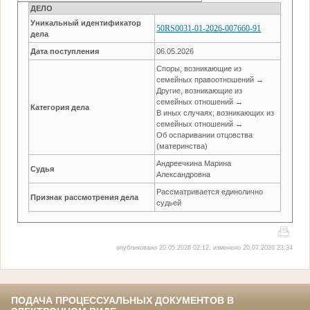
ДЕЛО
Уникальный идентификатор
50RS0031-01-2026-007660-91
дела
Дата поступления
06.05.2026
Споры, возникающие из
семейных правоотношений →
Другие, возникающие из
семейных отношений →
Категория дела
В иных случаях, возникающих из
семейных отношений →
Об оспаривании отцовства
(материнства)
Андреечкина Марина
Судья
Александровна
Рассматривается единолично
Признак рассмотрения дела
судьей
опубликовано 20.05.2026 02:12, изменено 20.07.2026 23:34
ПОДАЧА ПРОЦЕССУАЛЬНЫХ ДОКУМЕНТОВ В