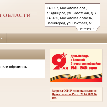
143007, Московская обл.,
г. Одинцово, ул. Советская, д. 7
Й ОБЛАСТИ
143180, Московская область,
Звенигород, ул. Почтовая, 51
Тел.: (495)590-74-76 (гр.)
развернуть
593-56-20 (уг.)
(498) 697-13-38 (коап 3180,
697 13 27 (кас канц.)
odintsovo.mo@sudrf.ru
показать на карте
е или обратитесь
Запросы ОПФР по постановлению
Правительства РФ от 28.06.2021 №
1037