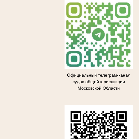
Официальный телеграм-канал
судов общей юрисдикции
Московской Области