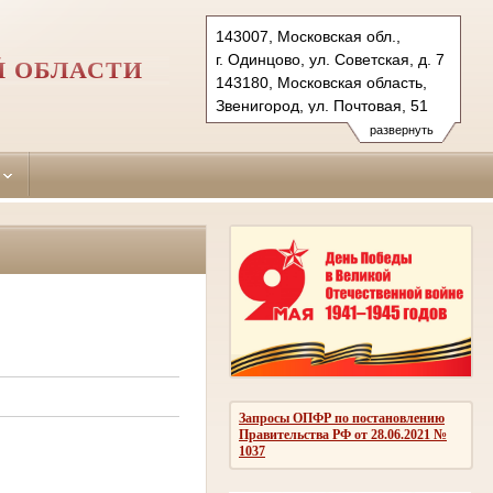
143007, Московская обл.,
г. Одинцово, ул. Советская, д. 7
Й ОБЛАСТИ
143180, Московская область,
Звенигород, ул. Почтовая, 51
Тел.: (495)590-74-76 (гр.)
развернуть
593-56-20 (уг.)
(498) 697-13-38 (коап 3180,
697 13 27 (кас канц.)
odintsovo.mo@sudrf.ru
показать на карте
Запросы ОПФР по постановлению
Правительства РФ от 28.06.2021 №
1037