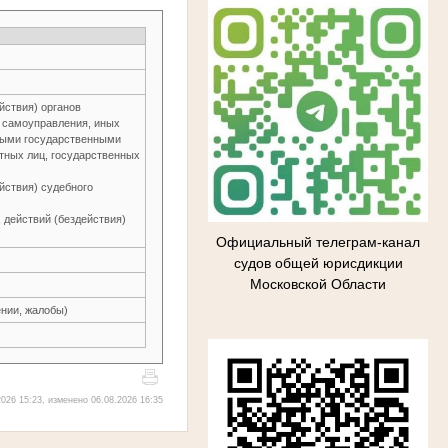
йствия) органов
о самоуправления, иных
ьными государственными
тных лиц, государственных
йствия) судебного
 действий (бездействия)
Официальный телеграм-канал
судов общей юрисдикции
Московской Области
нии, жалобы)
026 15:23, изменено 06.08.2026 16:35