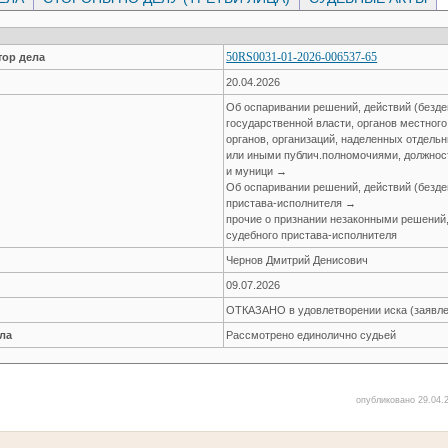
50RS0031-01-2026-006537-65
ор дела
20.04.2026
Об оспаривании решений, действий (безде
государственной власти, органов местног
органов, организаций, наделенных отдел
или иными публич.полномочиями, должнос
и муници →
Об оспаривании решений, действий (безде
пристава-исполнителя →
прочие о признании незаконными решений,
судебного пристава-исполнителя
Чернов Дмитрий Денисович
09.07.2026
ОТКАЗАНО в удовлетворении иска (заявле
ла
Рассмотрено единолично судьей
опубликовано 29.04.2