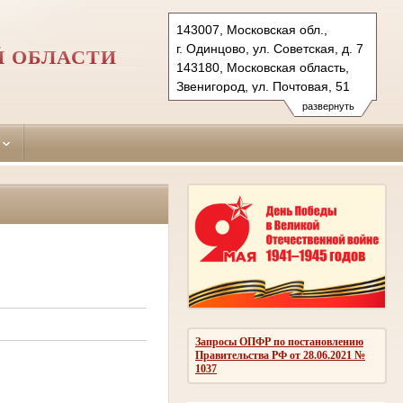
143007, Московская обл.,
г. Одинцово, ул. Советская, д. 7
Й ОБЛАСТИ
143180, Московская область,
Звенигород, ул. Почтовая, 51
Тел.: (495)590-74-76 (гр.)
развернуть
593-56-20 (уг.)
(498) 697-13-38 (коап 3180,
697 13 27 (кас канц.)
odintsovo.mo@sudrf.ru
показать на карте
Запросы ОПФР по постановлению
Правительства РФ от 28.06.2021 №
1037