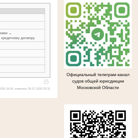
авами →
, кредитному договору
Официальный телеграм-канал
судов общей юрисдикции
Московской Области
026 18:04, изменено 30.07.2026 20:32