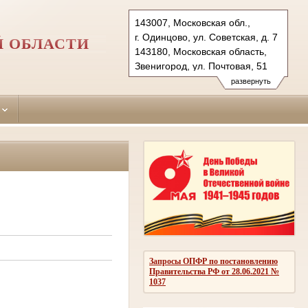
143007, Московская обл.,
г. Одинцово, ул. Советская, д. 7
Й ОБЛАСТИ
143180, Московская область,
Звенигород, ул. Почтовая, 51
Тел.: (495)590-74-76 (гр.)
развернуть
593-56-20 (уг.)
(498) 697-13-38 (коап 3180,
697 13 27 (кас канц.)
odintsovo.mo@sudrf.ru
показать на карте
Запросы ОПФР по постановлению
Правительства РФ от 28.06.2021 №
1037