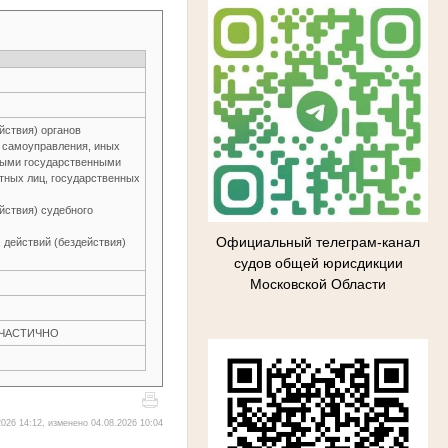
йствия) органов
о самоуправления, иных
ьными государственными
тных лиц, государственных
йствия) судебного
Официальный телеграм-канал
 действий (бездействия)
судов общей юрисдикции
Московской Области
Н ЧАСТИЧНО
026 14:12, изменено 04.08.2026 10:04