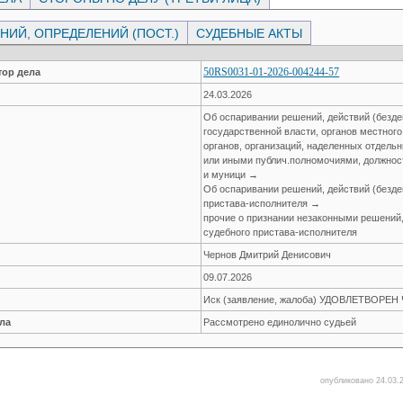
ИЙ, ОПРЕДЕЛЕНИЙ (ПОСТ.)
СУДЕБНЫЕ АКТЫ
50RS0031-01-2026-004244-57
ор дела
24.03.2026
Об оспаривании решений, действий (безде
государственной власти, органов местног
органов, организаций, наделенных отдел
или иными публич.полномочиями, должнос
и муници →
Об оспаривании решений, действий (безде
пристава-исполнителя →
прочие о признании незаконными решений,
судебного пристава-исполнителя
Чернов Дмитрий Денисович
09.07.2026
Иск (заявление, жалоба) УДОВЛЕТВОРЕ
ла
Рассмотрено единолично судьей
опубликовано 24.03.2