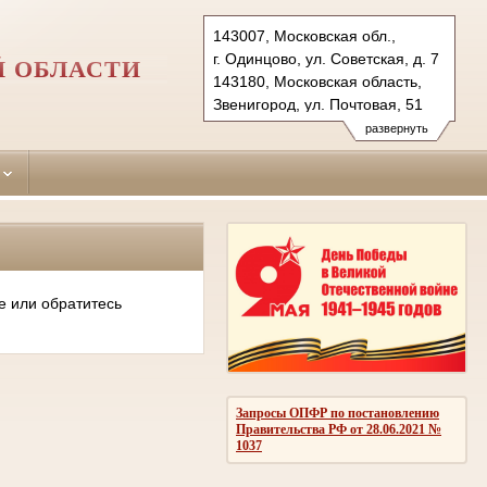
143007, Московская обл.,
г. Одинцово, ул. Советская, д. 7
Й ОБЛАСТИ
143180, Московская область,
Звенигород, ул. Почтовая, 51
Тел.: (495)590-74-76 (гр.)
развернуть
593-56-20 (уг.)
(498) 697-13-38 (коап 3180,
697 13 27 (кас канц.)
odintsovo.mo@sudrf.ru
показать на карте
е или обратитесь
Запросы ОПФР по постановлению
Правительства РФ от 28.06.2021 №
1037