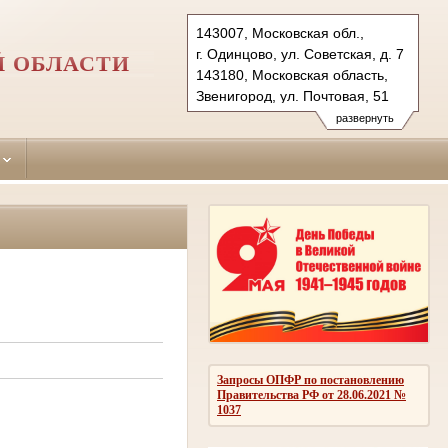
143007, Московская обл.,
г. Одинцово, ул. Советская, д. 7
Й ОБЛАСТИ
143180, Московская область,
Звенигород, ул. Почтовая, 51
Тел.: (495)590-74-76 (гр.)
развернуть
593-56-20 (уг.)
(498) 697-13-38 (коап 3180,
697 13 27 (кас канц.)
odintsovo.mo@sudrf.ru
показать на карте
Запросы ОПФР по постановлению
Правительства РФ от 28.06.2021 №
1037