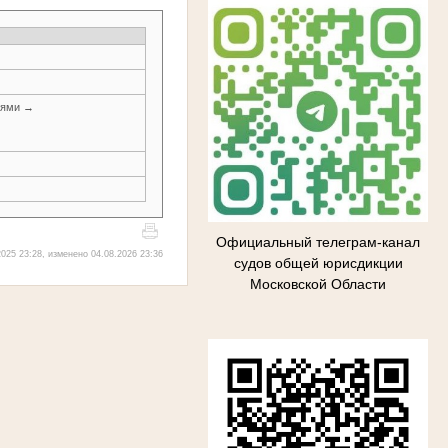
иями →
Официальный телеграм-канал
025 23:28, изменено 04.08.2026 23:36
судов общей юрисдикции
Московской Области