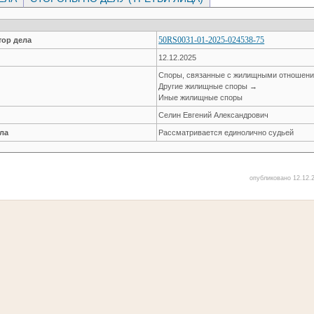
50RS0031-01-2025-024538-75
ор дела
12.12.2025
Споры, связанные с жилищными отношен
Другие жилищные споры →
Иные жилищные споры
Селин Евгений Александрович
ла
Рассматривается единолично судьей
опубликовано 12.12.2