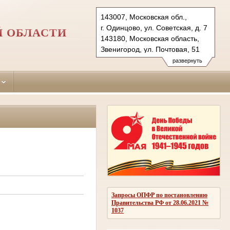
143007, Московская обл.,
г. Одинцово, ул. Советская, д. 7
Й ОБЛАСТИ
143180, Московская область,
Звенигород, ул. Почтовая, 51
Тел.: (495)590-74-76 (гр.)
развернуть
593-56-20 (уг.)
(498) 697-13-38 (коап 3180,
697 13 27 (кас канц.)
odintsovo.mo@sudrf.ru
показать на карте
Запросы ОПФР по постановлению
Правительства РФ от 28.06.2021 №
1037