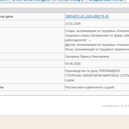
50RS0031-01-2026-000179-30
ор дела
14.01.2026
Споры, возникающие из трудовых отноше
Трудовые споры (независимо от форм соб
работодателя): →
Другие, возникающие из трудовых отноше
Иные, возникающие из трудовых правоот
Захарова Лариса Николаевна
04.06.2026
Производство по делу ПРЕКРАЩЕНО
СТОРОНЫ ЗАКЛЮЧИЛИ МИРОВОЕ СОГЛАШ
судом
ла
Рассмотрено единолично судьей
опубликовано 15.01.2