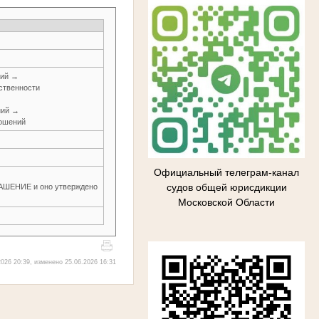
ний →
ственности
ний →
ношений
Официальный телеграм-канал
судов общей юрисдикции
ЕНИЕ и оно утверждено
Московской Области
026 20:39, изменено 25.06.2026 16:31