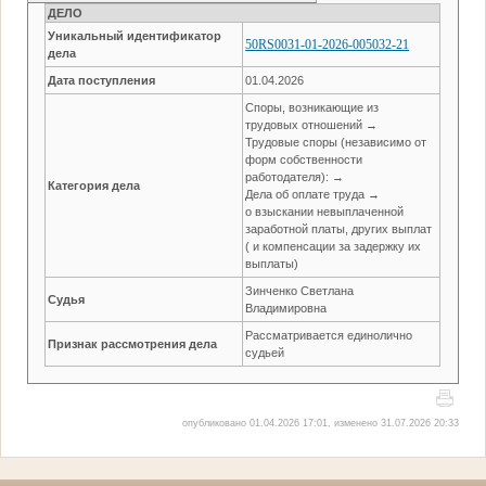
ДЕЛО
Уникальный идентификатор
50RS0031-01-2026-005032-21
дела
Дата поступления
01.04.2026
Споры, возникающие из
трудовых отношений →
Трудовые споры (независимо от
форм собственности
работодателя): →
Категория дела
Дела об оплате труда →
о взыскании невыплаченной
заработной платы, других выплат
( и компенсации за задержку их
выплаты)
Зинченко Светлана
Судья
Владимировна
Рассматривается единолично
Признак рассмотрения дела
судьей
опубликовано 01.04.2026 17:01, изменено 31.07.2026 20:33