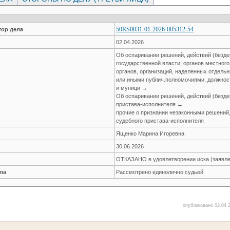
50RS0031-01-2026-005312-54
ор дела
02.04.2026
Об оспаривании решений, действий (безде
государственной власти, органов местног
органов, организаций, наделенных отдел
или иными публич.полномочиями, должнос
и муници →
Об оспаривании решений, действий (безде
пристава-исполнителя →
прочие о признании незаконными решений,
судебного пристава-исполнителя
Ященко Марина Игоревна
30.06.2026
ОТКАЗАНО в удовлетворении иска (заявле
ла
Рассмотрено единолично судьей
опубликовано 02.04.2