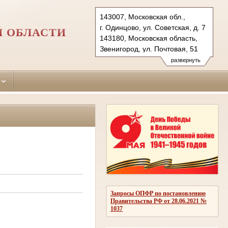
143007, Московская обл.,
г. Одинцово, ул. Советская, д. 7
Й ОБЛАСТИ
143180, Московская область,
Звенигород, ул. Почтовая, 51
Тел.: (495)590-74-76 (гр.)
развернуть
593-56-20 (уг.)
(498) 697-13-38 (коап 3180,
697 13 27 (кас канц.)
odintsovo.mo@sudrf.ru
показать на карте
Запросы ОПФР по постановлению
Правительства РФ от 28.06.2021 №
1037