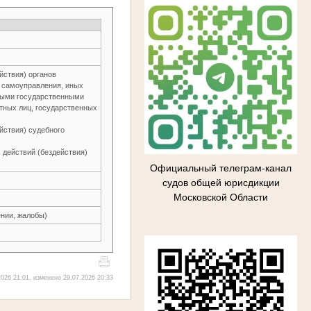
йствия) органов
о самоуправления, иных
ьными государственными
тных лиц, государственных
йствия) судебного
 действий (бездействия)
Официальный телеграм-канал
судов общей юрисдикции
Московской Области
нии, жалобы)
026 21:01, изменено 29.07.2026 20:33