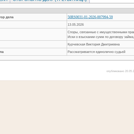
50RS0031-01-2026-007994-59
ор дела
13.05.2026
Споры, связанные с имущественными пр
Иски о взыскании сумм по договору займа
Курчевская Виктория Дмитриевна
ла
Рассматривается единолично судьей
опубликовано 20.05.2