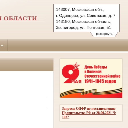
143007, Московская обл.,
г. Одинцово, ул. Советская, д. 7
Й ОБЛАСТИ
143180, Московская область,
Звенигород, ул. Почтовая, 51
Тел.: (495)590-74-76 (гр.)
развернуть
593-56-20 (уг.)
(498) 697-13-38 (коап 3180,
697 13 27 (кас канц.)
odintsovo.mo@sudrf.ru
показать на карте
Запросы ОПФР по постановлению
Правительства РФ от 28.06.2021 №
1037