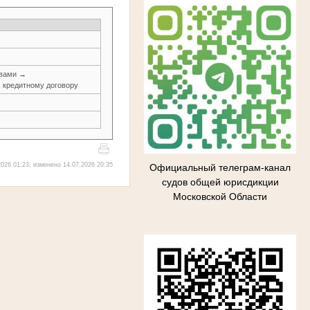
авами →
, кредитному договору
026 01:23, изменено 14.07.2026 20:35
Официальный телеграм-канал
судов общей юрисдикции
Московской Области