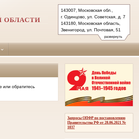
143007, Московская обл.,
г. Одинцово, ул. Советская, д. 7
Й ОБЛАСТИ
143180, Московская область,
Звенигород, ул. Почтовая, 51
Тел.: (495)590-74-76 (гр.)
развернуть
593-56-20 (уг.)
(498) 697-13-38 (коап 3180,
697 13 27 (кас канц.)
odintsovo.mo@sudrf.ru
показать на карте
е или обратитесь
Запросы ОПФР по постановлению
Правительства РФ от 28.06.2021 №
1037