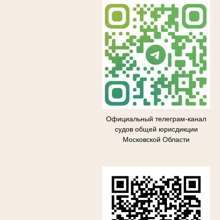
Официальный телеграм-канал
судов общей юрисдикции
Московской Области