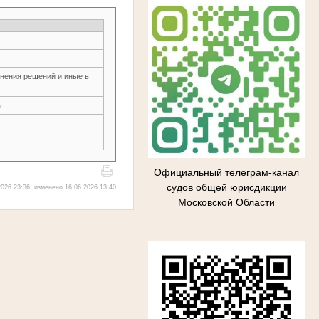
нения решений и иные в
а
Официальный телеграм-канал
судов общей юрисдикции
026 23:36, изменено 16.06.2026 13:40
Московской Области