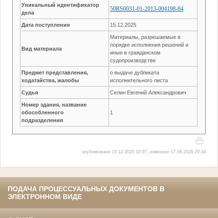
Уникальный идентификатор
50RS0031-01-2013-004198-84
дела
Дата поступления
15.12.2025
Материалы, разрешаемые в
порядке исполнения решений и
Вид материала
иные в гражданском
судопроизводстве
Предмет представления,
о выдаче дубликата
ходатайства, жалобы
исполнительного листа
Судья
Селин Евгений Александрович
Номер здания, название
обособленного
1
подразделения
опубликовано 15.12.2025 10:07, изменено 17.06.2026 20:34
ПОДАЧА ПРОЦЕССУАЛЬНЫХ ДОКУМЕНТОВ В
ЭЛЕКТРОННОМ ВИДЕ