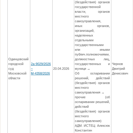
(бездействия) органов
государственной
власти, органов
местного
самоуправления,
иных органов,
организаций,
наделенных
отдельными
государственными
или иными
публич.полномочиями,
Одинцовский
должностных лиц,
городской
2а-9029/2026
государственных и
Чернов
суд
~
20.04.2026
муници →
Дмитрий
Московской
М-4358/2026
Об оспаривании
Денисович
области
решений, действий
(бездействия) органов
местного
самоуправления →
прочие (об
оспаривании решений,
действий
(бездействия) органов
местного
самоуправления)
АДМ. ИСТЕЦ: Алексюк
Константин