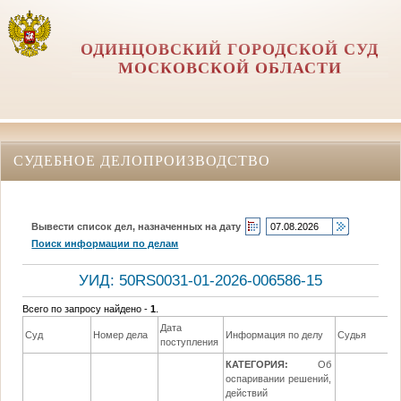
ОДИНЦОВСКИЙ ГОРОДСКОЙ СУД
МОСКОВСКОЙ ОБЛАСТИ
СУДЕБНОЕ ДЕЛОПРОИЗВОДСТВО
Вывести список дел, назначенных на дату
Поиск информации по делам
УИД: 50RS0031-01-2026-006586-15
Всего по запросу найдено -
1
.
Дата
Д
Суд
Номер дела
Информация по делу
Судья
поступления
р
КАТЕГОРИЯ:
Об
оспаривании решений,
действий