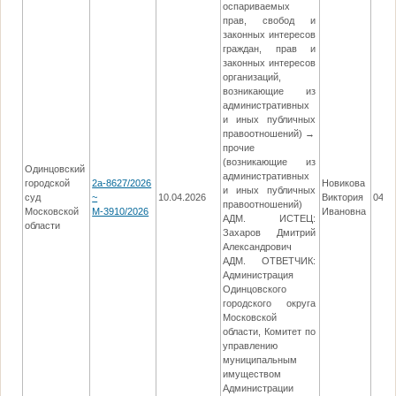
оспариваемых
прав, свобод и
законных интересов
граждан, прав и
законных интересов
организаций,
возникающие из
административных
и иных публичных
правоотношений) →
прочие
(возникающие из
Одинцовский
административных
городской
2а-8627/2026
Новикова
и иных публичных
суд
~
10.04.2026
Виктория
04.0
правоотношений)
Московской
М-3910/2026
Ивановна
АДМ. ИСТЕЦ:
области
Захаров Дмитрий
Александрович
АДМ. ОТВЕТЧИК:
Администрация
Одинцовского
городского округа
Московской
области, Комитет по
управлению
муниципальным
имуществом
Администрации