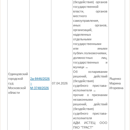
(бездействия) органов
государственной
власти, органов
местного
самоуправления,
иных органов,
организаций,
наделенных
отдельными
государственными
или иными
публич.полномочиями,
должностных лиц,
государственных и
муници →
Об оспаривании
Одинцовский
решений, действий
городской
2а-8446/2026
Ященко
(бездействия)
суд
~
07.04.2026
Марина
24
судебного пристава-
Московской
М-3748/2026
Игоревна
исполнителя →
области
прочие о признании
незаконными
решений, действий
(бездействия)
судебного пристава-
исполнителя
АДМ. ИСТЕЦ: ООО
ПКО "ТРАСТ"