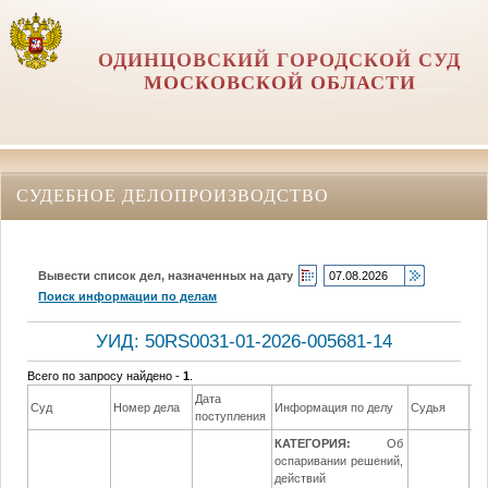
ОДИНЦОВСКИЙ ГОРОДСКОЙ СУД
МОСКОВСКОЙ ОБЛАСТИ
СУДЕБНОЕ ДЕЛОПРОИЗВОДСТВО
Вывести список дел, назначенных на дату
Поиск информации по делам
УИД: 50RS0031-01-2026-005681-14
Всего по запросу найдено -
1
.
Дата
Да
Суд
Номер дела
Информация по делу
Судья
поступления
ре
КАТЕГОРИЯ:
Об
оспаривании решений,
действий