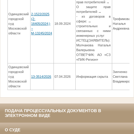
прав потребителей →
О защите прав
потребителей →
Одинцовский
2-1522/2025
- из договоров в
городской
(2-
Трофимова
сфере: →
суд
16405/2024;)
18.09.2024
Наталья
строительных и
Московской
~
Андреевна
связанных с ними
области
М-13245/2024
инженерных услуг
ИСТЕЦ(ЗАЯВИТЕЛЬ):
Молчанова Наталья
Валерьевна
ОТВЕТЧИК: АО «СЗ
«ПИК-Регион»
Одинцовский
городской
Зинченко
суд
13-3514/2026
07.04.2026
Информация скрыта
Светлана
Московской
Владимировн
области
ПОДАЧА ПРОЦЕССУАЛЬНЫХ ДОКУМЕНТОВ В
ЭЛЕКТРОННОМ ВИДЕ
О СУДЕ