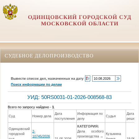
ОДИНЦОВСКИЙ ГОРОДСКОЙ СУД
МОСКОВСКОЙ ОБЛАСТИ
СУДЕБНОЕ ДЕЛОПРОИЗВОДСТВО
Вывести список дел, назначенных на дату
Поиск информации по делам
УИД: 50RS0031-01-2026-008568-83
Всего по запросу найдено -
1
.
Дата
Информация по
Дата
Суд
Номер дела
Судья
поступления
делу
решени
КАТЕГОРИЯ:
Одинцовский
2-
Дела особого
городской
Кузьмина
10745/2026
производства →
суд
21.05.2026
Арина
19.06.2