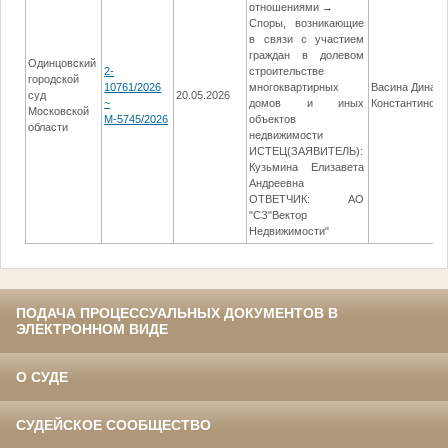
отношениями →
Споры, возникающие
в связи с участием
граждан в долевом
Одинцовский
2-
строительстве
городской
10761/2026
многоквартирных
Васина Дина
суд
20.05.2026
~
домов и иных
Константиновн
Московской
М-5745/2026
объектов
области
недвижимости
ИСТЕЦ(ЗАЯВИТЕЛЬ):
Кузьмина Елизавета
Андреевна
ОТВЕТЧИК: АО
"СЗ"Вектор
Недвижимости"
ПОДАЧА ПРОЦЕССУАЛЬНЫХ ДОКУМЕНТОВ В
ЭЛЕКТРОННОМ ВИДЕ
О СУДЕ
СУДЕЙСКОЕ СООБЩЕСТВО