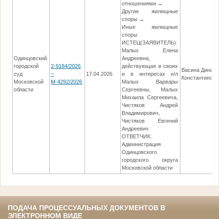
отношениями →
Другие жилищные
споры →
Иные жилищные
споры
ИСТЕЦ(ЗАЯВИТЕЛЬ):
Малых Елена
Одинцовский
Андреевна,
городской
2-9184/2026
действующая в своих
Васина Дина
суд
~
17.04.2026
и в интересах н/л
Константиновн
Московской
М-4292/2026
Малых Варвары
области
Сергеевны, Малых
Михаила Сергеевича,
Чистяков Андрей
Владимирович,
Чистяков Евгений
Андреевич
ОТВЕТЧИК:
Администрация
Одинцовского
городского округа
Московской области
ПОДАЧА ПРОЦЕССУАЛЬНЫХ ДОКУМЕНТОВ В
ЭЛЕКТРОННОМ ВИДЕ