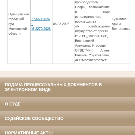
производством →
Споры, возникающие
в ходе
Одинцовский
исполнительного
городской
2-9650/2026
Кузьмина
производства →
суд
~
05.03.2026
Арина
об освобождении
Московской
М-2279/2026
Викторовна
имущества от ареста
области
ИСТЕЦ(ЗАЯВИТЕЛЬ):
Вишневский
Александр Игоревич
ОТВЕТЧИК: Алиев
Рамиль Уружбекович,
АО "Мосэнергосбыт"
ПОДАЧА ПРОЦЕССУАЛЬНЫХ ДОКУМЕНТОВ В
ЭЛЕКТРОННОМ ВИДЕ
О СУДЕ
СУДЕЙСКОЕ СООБЩЕСТВО
НОРМАТИВНЫЕ АКТЫ