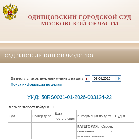
ОДИНЦОВСКИЙ ГОРОДСКОЙ СУД
МОСКОВСКОЙ ОБЛАСТИ
СУДЕБНОЕ ДЕЛОПРОИЗВОДСТВО
Вывести список дел, назначенных на дату
Поиск информации по делам
УИД: 50RS0031-01-2026-003124-22
Всего по запросу найдено -
1
.
Дата
Д
Суд
Номер дела
Информация по делу
Судья
поступления
р
КАТЕГОРИЯ:
Споры,
связанные с
исполнительным