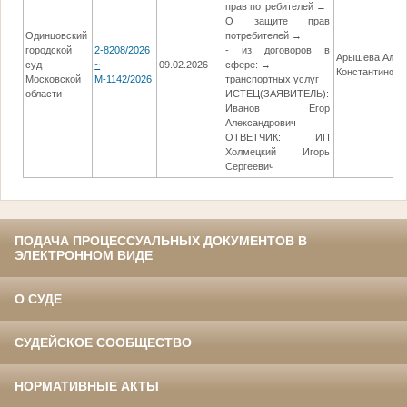
прав потребителей →
О защите прав
Одинцовский
потребителей →
городской
2-8208/2026
- из договоров в
Арышева Ален
суд
~
09.02.2026
сфере: →
Константиновн
Московской
М-1142/2026
транспортных услуг
области
ИСТЕЦ(ЗАЯВИТЕЛЬ):
Иванов Егор
Александрович
ОТВЕТЧИК: ИП
Холмецкий Игорь
Сергеевич
ПОДАЧА ПРОЦЕССУАЛЬНЫХ ДОКУМЕНТОВ В
ЭЛЕКТРОННОМ ВИДЕ
О СУДЕ
СУДЕЙСКОЕ СООБЩЕСТВО
НОРМАТИВНЫЕ АКТЫ