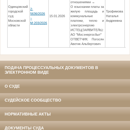
отношениями →
Одинцовский
О взыскании платы за
2-
городской
жилую площадь и
Трофимова
5636/2026
суд
15.01.2026
коммунальные
Наталья
~
Московской
платежи, тепло и
Андреевна
М-203/2026
области
электроэнергию
ИСТЕЦ(ЗАЯВИТЕЛЬ):
АО "Мосэнергосбыт"
ОТВЕТЧИК: Погосян
Аветик Альбертович
ПОДАЧА ПРОЦЕССУАЛЬНЫХ ДОКУМЕНТОВ В
ЭЛЕКТРОННОМ ВИДЕ
О СУДЕ
СУДЕЙСКОЕ СООБЩЕСТВО
НОРМАТИВНЫЕ АКТЫ
ДОКУМЕНТЫ СУДА