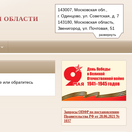
143007, Московская обл.,
г. Одинцово, ул. Советская, д. 7
Й ОБЛАСТИ
143180, Московская область,
Звенигород, ул. Почтовая, 51
Тел.: (495)590-74-76 (гр.)
развернуть
593-56-20 (уг.)
(498) 697-13-38 (коап 3180,
697 13 27 (кас канц.)
odintsovo.mo@sudrf.ru
показать на карте
е или обратитесь
Запросы ОПФР по постановлению
Правительства РФ от 28.06.2021 №
1037