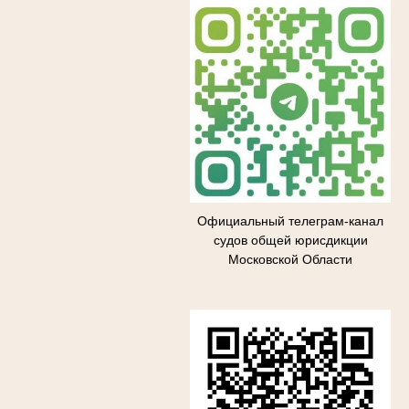
Официальный телеграм-канал
судов общей юрисдикции
Московской Области