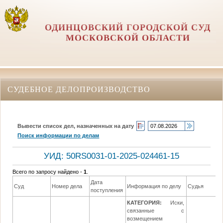
ОДИНЦОВСКИЙ ГОРОДСКОЙ СУД
МОСКОВСКОЙ ОБЛАСТИ
СУДЕБНОЕ ДЕЛОПРОИЗВОДСТВО
Вывести список дел, назначенных на дату
Поиск информации по делам
УИД: 50RS0031-01-2025-024461-15
Всего по запросу найдено -
1
.
Дата
Д
Суд
Номер дела
Информация по делу
Судья
поступления
р
КАТЕГОРИЯ:
Иски,
связанные с
возмещением