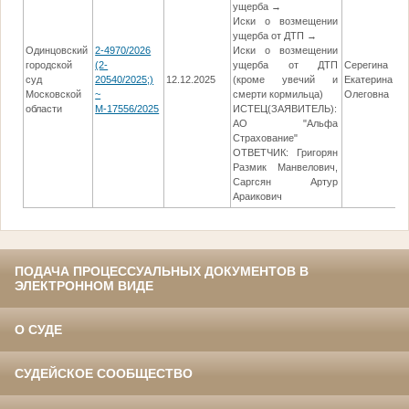
ущерба →
Иски о возмещении
ущерба от ДТП →
Одинцовский
2-4970/2026
Иски о возмещении
городской
(2-
ущерба от ДТП
Серегина
суд
20540/2025;)
12.12.2025
(кроме увечий и
Екатерина
0
Московской
~
смерти кормильца)
Олеговна
области
М-17556/2025
ИСТЕЦ(ЗАЯВИТЕЛЬ):
АО "Альфа
Страхование"
ОТВЕТЧИК: Григорян
Размик Манвелович,
Саргсян Артур
Араикович
ПОДАЧА ПРОЦЕССУАЛЬНЫХ ДОКУМЕНТОВ В
ЭЛЕКТРОННОМ ВИДЕ
О СУДЕ
СУДЕЙСКОЕ СООБЩЕСТВО