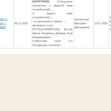
КАТЕГОРИЯ:
Отношения,
связанные с защитой прав
потребителей →
О защите прав
потребителей →
И
26 (2-
Курчевская
- из договоров в сфере: →
25;) ~
08.12.2025
Виктория
14.07.2026
жилищных услуг
2025
Дмитриевна
ИСТЕЦ(ЗАЯВИТЕЛЬ): Вульф
Ирина Игоревна, Дубовик Егор
Владимирович
ОТВЕТЧИК: ООО "СЗ
Резиденции Сколково"