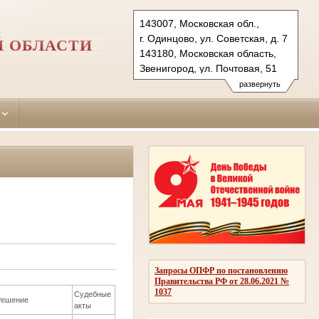
143007, Московская обл.,
г. Одинцово, ул. Советская, д. 7
Й ОБЛАСТИ
143180, Московская область,
Звенигород, ул. Почтовая, 51
Тел.: (495)590-74-76 (гр.)
развернуть
593-56-20 (уг.)
(498) 697-13-38 (коап 3180,
697 13 27 (кас канц.)
odintsovo.mo@sudrf.ru
показать на карте
Запросы ОПФР по постановлению
Правительства РФ от 28.06.2021 №
1037
Судебные
Решение
акты