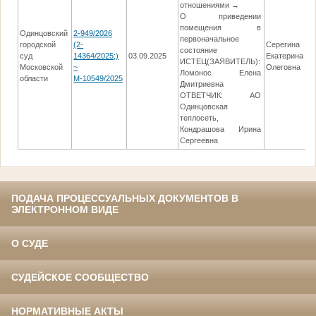
отношениями →
О приведении
помещения в
Одинцовский
2-949/2026
первоначальное
городской
(2-
Серегина
состояние
суд
14364/2025;)
03.09.2025
Екатерина
0
ИСТЕЦ(ЗАЯВИТЕЛЬ):
Московской
~
Олеговна
Ломонос Елена
области
М-10549/2025
Дмитриевна
ОТВЕТЧИК: АО
Одинцовская
теплосеть,
Кондрашова Ирина
Сергеевна
ПОДАЧА ПРОЦЕССУАЛЬНЫХ ДОКУМЕНТОВ В
ЭЛЕКТРОННОМ ВИДЕ
О СУДЕ
СУДЕЙСКОЕ СООБЩЕСТВО
НОРМАТИВНЫЕ АКТЫ