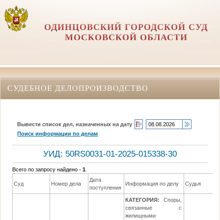
ОДИНЦОВСКИЙ ГОРОДСКОЙ СУД
МОСКОВСКОЙ ОБЛАСТИ
СУДЕБНОЕ ДЕЛОПРОИЗВОДСТВО
Вывести список дел, назначенных на дату
Поиск информации по делам
УИД: 50RS0031-01-2025-015338-30
Всего по запросу найдено -
1
.
Дата
Д
Суд
Номер дела
Информация по делу
Судья
поступления
р
КАТЕГОРИЯ:
Споры,
связанные с
жилищными