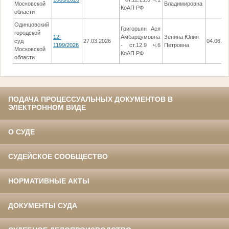
Московской
Владимировна
КоАП РФ
области
Одинцовский
Григорьян Ася
городской
12-
Амбарцумовна
Зенина Юлия
суд
27.03.2026
04.06.20
1199/2026
- ст.12.9 ч.6
Петровна
Московской
КоАП РФ
области
ПОДАЧА ПРОЦЕССУАЛЬНЫХ ДОКУМЕНТОВ В
ЭЛЕКТРОННОМ ВИДЕ
О СУДЕ
СУДЕЙСКОЕ СООБЩЕСТВО
НОРМАТИВНЫЕ АКТЫ
ДОКУМЕНТЫ СУДА