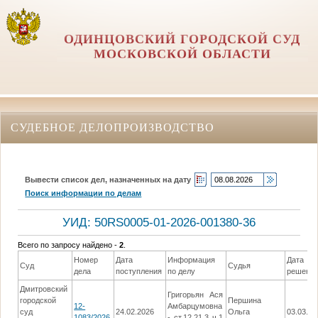
ОДИНЦОВСКИЙ ГОРОДСКОЙ СУД
МОСКОВСКОЙ ОБЛАСТИ
СУДЕБНОЕ ДЕЛОПРОИЗВОДСТВО
Вывести список дел, назначенных на дату
Поиск информации по делам
УИД: 50RS0005-01-2026-001380-36
Всего по запросу найдено -
2
.
Номер
Дата
Информация
Дата
Суд
Судья
дела
поступления
по делу
решени
Дмитровский
Григорьян Ася
городской
Першина
12-
Амбарцумовна
суд
24.02.2026
Ольга
03.03.20
1083/2026
- ст.12.21.3 ч.1