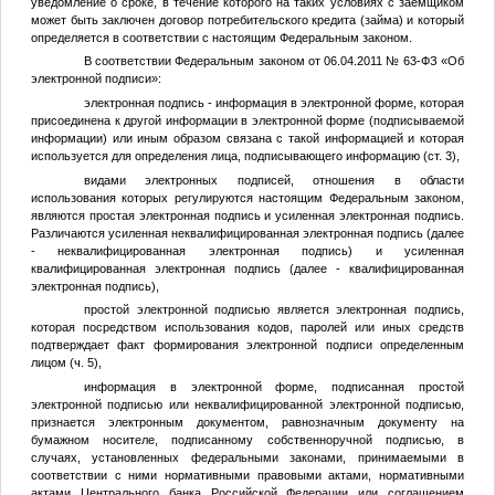
уведомление о сроке, в течение которого на таких условиях с заемщиком
может быть заключен договор потребительского кредита (займа) и который
определяется в соответствии с настоящим Федеральным законом.
В соответствии Федеральным законом от 06.04.2011 № 63-ФЗ «Об
электронной подписи»:
электронная подпись - информация в электронной форме, которая
присоединена к другой информации в электронной форме (подписываемой
информации) или иным образом связана с такой информацией и которая
используется для определения лица, подписывающего информацию (ст. 3),
видами электронных подписей, отношения в области
использования которых регулируются настоящим Федеральным законом,
являются простая электронная подпись и усиленная электронная подпись.
Различаются усиленная неквалифицированная электронная подпись (далее
- неквалифицированная электронная подпись) и усиленная
квалифицированная электронная подпись (далее - квалифицированная
электронная подпись),
простой электронной подписью является электронная подпись,
которая посредством использования кодов, паролей или иных средств
подтверждает факт формирования электронной подписи определенным
лицом (ч. 5),
информация в электронной форме, подписанная простой
электронной подписью или неквалифицированной электронной подписью,
признается электронным документом, равнозначным документу на
бумажном носителе, подписанному собственноручной подписью, в
случаях, установленных федеральными законами, принимаемыми в
соответствии с ними нормативными правовыми актами, нормативными
актами Центрального банка Российской Федерации или соглашением