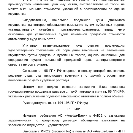
производстве» начальная цена имущества, выставляемого на торги, не
может быть меньше стоимости, указанной в постановлении об оценке
имущества.
Следовательно, начальная продажная цена движимого
имущества, на которое обращается взыскание путем публичных торгов,
устанавливается судебным приставом-исполнителем, ввиду чего
оснований для установления судом начальной продажной стоимости
автомобиля у суда не имеется.
Учитывая вышеизложенное, суд считает подлежащим
удовлетворению требование об обращении взыскания на заложенное
имущество путем продажи с публичных торгов, однако, оснований для
определения судом начальной продажной цены автотранспортного
средства не усматривает.
Согласно ст. 98 ГПК РФ стороне, в пользу которой состоялось
решение суда, суд присуждает возместить с другой стороны все
понесенные по делу судебные расходы.
Истцом при подаче искового заявления была оплачена
государственная пошлина в размере
.....
руб., которая в силу ст. 98 ГПК РФ,
указанных разъяснений подлежит взысканию с ответчика в полном объеме.
Руководствуясь ст. ст. 194-198 ГПК РФ суд
РЕШИЛ:
Исковые требования АО «Альфа-Банк» к
ФИО2
о взыскании
задолженности по кредитному договору, обращении взыскания на
заложенное имущество – удовлетворить.
Взыскать с
ФИО2
(паспорт
№
) в пользу АО «Альфа-Банк» (ИНН