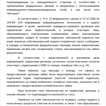
подтверждающим ее принадлежность сторонам в соответствии с
требованиями федеральных законов, и направлены с использованием
информационно-телекоммуникационных сетей, в том числе сети
"Интернет".
В соответствии с ч. 4 ст. 11 Федерального закона от 27.07.2006 №
149-ФЗ «Об информации, информационных технологиях и о защите
информации» в целях заключения гражданско-правовых договоров или
оформления иных правоотношений, в которых участвуют лица,
обменивающиеся электронными сообщениями, обмен электронными
сообщениями, каждое из которых подписано электронной подписью или
иным аналогом собственноручной подписи отправителя такого сообщения,
в порядке, установленном федеральными законами, иными нормативными
правовыми актами или соглашением сторон, рассматривается как обмен
документами.
В соответствии с представленной в материалы дела
информацией, подписание договора состоялось путем получения согласия
ответчика с подписанием в ОМП по номеру телефона «
№
» (л.д. 16).
Таким образом, суд приходит к выводу, что оферта на
предоставление договора займа была акцептирована ответчиком путем
подписания кодом подтверждения (простой электронной подписью),
направленного на номер мобильного телефона ответчика, указанного им в
заявлении о предоставлении потребительского займа.
Банк исполнил свои обязательства по кредитному договору в
полном объеме, что подтверждается выпиской по счету.
Принятые на себя обязательства по возврату суммы кредита и
начисленных процентов ответчик не исполнил, в связи с чем образовалась