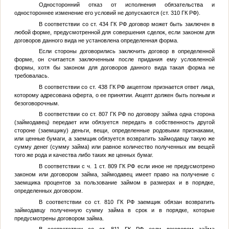
Односторонний отказ от исполнения обязательства и
одностороннее изменение его условий не допускаются (ст. 310 ГК РФ).
В соответствии со ст. 434 ГК РФ договор может быть заключен в
любой форме, предусмотренной для совершения сделок, если законом для
договоров данного вида не установлена определенная форма.
Если стороны договорились заключить договор в определенной
форме, он считается заключенным после придания ему условленной
формы, хотя бы законом для договоров данного вида такая форма не
требовалась.
В соответствии со ст. 438 ГК РФ акцептом признается ответ лица,
которому адресована оферта, о ее принятии. Акцепт должен быть полным и
безоговорочным.
В соответствии со ст. 807 ГК РФ по договору займа одна сторона
(займодавец) передает или обязуется передать в собственность другой
стороне (заемщику) деньги, вещи, определенные родовыми признаками,
или ценные бумаги, а заемщик обязуется возвратить займодавцу такую же
сумму денег (сумму займа) или равное количество полученных им вещей
того же рода и качества либо таких же ценных бумаг.
В соответствии с ч. 1 ст. 809 ГК РФ если иное не предусмотрено
законом или договором займа, займодавец имеет право на получение с
заемщика процентов за пользование займом в размерах и в порядке,
определенных договором.
В соответствии со ст. 810 ГК РФ заемщик обязан возвратить
займодавцу полученную сумму займа в срок и в порядке, которые
предусмотрены договором займа.