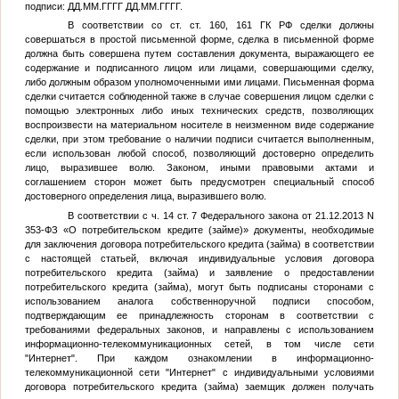
подписи:
ДД.ММ.ГГГГ
ДД.ММ.ГГГГ
.
В соответствии со ст. ст. 160, 161 ГК РФ сделки должны
совершаться в простой письменной форме, сделка в письменной форме
должна быть совершена путем составления документа, выражающего ее
содержание и подписанного лицом или лицами, совершающими сделку,
либо должным образом уполномоченными ими лицами. Письменная форма
сделки считается соблюденной также в случае совершения лицом сделки с
помощью электронных либо иных технических средств, позволяющих
воспроизвести на материальном носителе в неизменном виде содержание
сделки, при этом требование о наличии подписи считается выполненным,
если использован любой способ, позволяющий достоверно определить
лицо, выразившее волю. Законом, иными правовыми актами и
соглашением сторон может быть предусмотрен специальный способ
достоверного определения лица, выразившего волю.
В соответствии с ч. 14 ст. 7 Федерального закона от 21.12.2013 N
353-ФЗ «О потребительском кредите (займе)» документы, необходимые
для заключения договора потребительского кредита (займа) в соответствии
с настоящей статьей, включая индивидуальные условия договора
потребительского кредита (займа) и заявление о предоставлении
потребительского кредита (займа), могут быть подписаны сторонами с
использованием аналога собственноручной подписи способом,
подтверждающим ее принадлежность сторонам в соответствии с
требованиями федеральных законов, и направлены с использованием
информационно-телекоммуникационных сетей, в том числе сети
"Интернет". При каждом ознакомлении в информационно-
телекоммуникационной сети "Интернет" с индивидуальными условиями
договора потребительского кредита (займа) заемщик должен получать