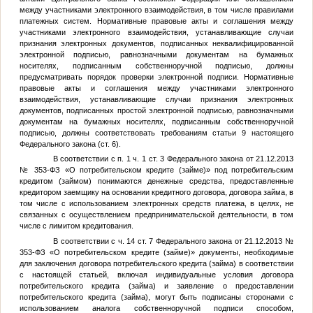
между участниками электронного взаимодействия, в том числе правилами
платежных систем. Нормативные правовые акты и соглашения между
участниками электронного взаимодействия, устанавливающие случаи
признания электронных документов, подписанных неквалифицированной
электронной подписью, равнозначными документам на бумажных
носителях, подписанным собственноручной подписью, должны
предусматривать порядок проверки электронной подписи. Нормативные
правовые акты и соглашения между участниками электронного
взаимодействия, устанавливающие случаи признания электронных
документов, подписанных простой электронной подписью, равнозначными
документам на бумажных носителях, подписанным собственноручной
подписью, должны соответствовать требованиям статьи 9 настоящего
Федерального закона (ст. 6).
В соответствии с п. 1 ч. 1 ст. 3 Федерального закона от 21.12.2013
№ 353-ФЗ «О потребительском кредите (займе)» под потребительским
кредитом (займом) понимаются денежные средства, предоставленные
кредитором заемщику на основании кредитного договора, договора займа, в
том числе с использованием электронных средств платежа, в целях, не
связанных с осуществлением предпринимательской деятельности, в том
числе с лимитом кредитования.
В соответствии с ч. 14 ст. 7 Федерального закона от 21.12.2013 №
353-ФЗ «О потребительском кредите (займе)» документы, необходимые
для заключения договора потребительского кредита (займа) в соответствии
с настоящей статьей, включая индивидуальные условия договора
потребительского кредита (займа) и заявление о предоставлении
потребительского кредита (займа), могут быть подписаны сторонами с
использованием аналога собственноручной подписи способом,