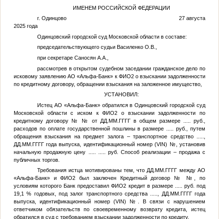
ИМЕНЕМ РОССИЙСКОЙ ФЕДЕРАЦИИ
г. Одинцово 27 августа
2025 года
Одинцовский городской суд Московской области в составе:
председательствующего судьи Василенко О.В.,
при секретаре Саносян А.А.,
рассмотрев в открытом судебном заседании гражданское дело по
исковому заявлению АО «Альфа-Банк» к
ФИО2
о взыскании задолженности
по кредитному договору, обращении взыскания на заложенное имущество,
УСТАНОВИЛ:
Истец АО «Альфа-Банк» обратился в Одинцовский городской суд
Московской области с иском к
ФИО2
о взыскании задолженности по
кредитному договору №
№
от
ДД.ММ.ГГГГ
в общем размере
.....
руб.,
расходов по оплате государственной пошлины в размере
.....
руб., путем
обращения взыскания на предмет залога – транспортное средство
.....
,
ДД.ММ.ГГГГ
года выпуска, идентификационный номер (VIN)
№
, установив
начальную продажную цену
.....
.....
руб. Способ реализации – продажа с
публичных торгов.
Требования истца мотивированы тем, что
ДД.ММ.ГГГГ
между АО
«Альфа-Банк» и
ФИО2
был заключен Кредитный договор №
№
, по
условиям которого Банк предоставил
ФИО2
кредит в размере
.....
руб. под
19,1 % годовых, под залог транспортного средства
.....
,
ДД.ММ.ГГГГ
года
выпуска, идентификационный номер (VIN)
№
. В связи с нарушением
ответчиком обязательств по своевременному возврату кредита, истец
обратился в суд с требованием взыскании задолженности по кредиту.