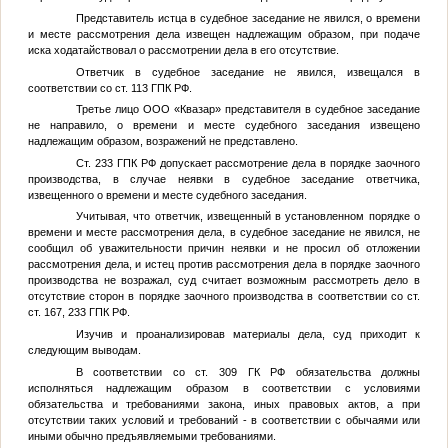
Представитель истца в судебное заседание не явился, о времени
и месте рассмотрения дела извещен надлежащим образом, при подаче
иска ходатайствовал о рассмотрении дела в его отсутствие.
Ответчик в судебное заседание не явился, извещался в
соответствии со ст. 113 ГПК РФ.
Третье лицо ООО «Квазар» представителя в судебное заседание
не направило, о времени и месте судебного заседания извещено
надлежащим образом, возражений не представлено.
Ст. 233 ГПК РФ допускает рассмотрение дела в порядке заочного
производства, в случае неявки в судебное заседание ответчика,
извещенного о времени и месте судебного заседания.
Учитывая, что ответчик, извещенный в установленном порядке о
времени и месте рассмотрения дела, в судебное заседание не явился, не
сообщил об уважительности причин неявки и не просил об отложении
рассмотрения дела, и истец против рассмотрения дела в порядке заочного
производства не возражал, суд считает возможным рассмотреть дело в
отсутствие сторон в порядке заочного производства в соответствии со ст.
ст. 167, 233 ГПК РФ.
Изучив и проанализировав материалы дела, суд приходит к
следующим выводам.
В соответствии со ст. 309 ГК РФ обязательства должны
исполняться надлежащим образом в соответствии с условиями
обязательства и требованиями закона, иных правовых актов, а при
отсутствии таких условий и требований - в соответствии с обычаями или
иными обычно предъявляемыми требованиями.