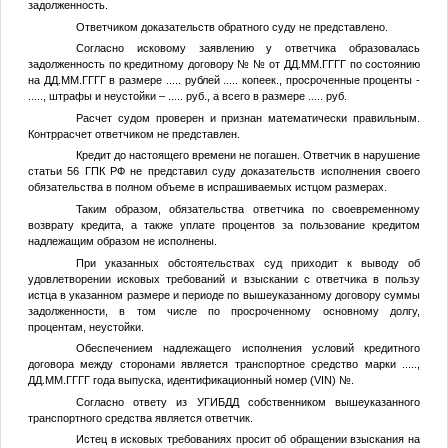
задолженность.
Ответчиком доказательств обратного суду не представлено.
Согласно исковому заявлению у ответчика образовалась
задолженность по кредитному договору №
№
от
ДД.ММ.ГГГГ
по состоянию
на
ДД.ММ.ГГГГ
в размере
.....
рублей
.....
копеек., просроченные проценты -
.....
, штрафы и неустойки –
.....
руб., а всего в размере
.....
руб.
Расчет судом проверен и признан математически правильным.
Контррасчет ответчиком не представлен.
Кредит до настоящего времени не погашен. Ответчик в нарушение
статьи 56 ГПК РФ не представил суду доказательств исполнения своего
обязательства в полном объеме в испрашиваемых истцом размерах.
Таким образом, обязательства ответчика по своевременному
возврату кредита, а также уплате процентов за пользование кредитом
надлежащим образом не исполнены.
При указанных обстоятельствах суд приходит к выводу об
удовлетворении исковых требований и взыскании с ответчика в пользу
истца в указанном размере и периоде по вышеуказанному договору суммы
задолженности, в том числе по просроченному основному долгу,
процентам, неустойки.
Обеспечением надлежащего исполнения условий кредитного
договора между сторонами является транспортное средство марки
.....
,
ДД.ММ.ГГГГ
года выпуска, идентификационный номер (VIN)
№
.
Согласно ответу из УГИБДД собственником вышеуказанного
транспортного средства является ответчик.
Истец в исковых требованиях просит об обращении взыскания на