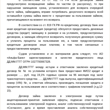
В соответствии со ст. 811 ГК РФ если договором займа
предусмотрено возвращение займа по частям (в рассрочку), то при
нарушении заемщиком срока, установленного для возврата очередной
части займа, займодавец вправе потребовать досрочного возврата всей
оставшейся суммы займа вместе с процентами за пользование займом,
причитающимися на момент его возврата.
В соответствии со ст. 819 ГК РФ по кредитному договору банк или
иная кредитная организация (кредитор) обязуются предоставить денежные
средства (кредит) заемщику в размере и на условиях, предусмотренных
договором, а заемщик обязуется возвратить полученную денежную сумму
и уплатить проценты за пользование ею, а также предусмотренные
кредитным договором иные платежи, в том числе связанные с
предоставлением кредита.
Судом установлено и из материалов дела следует, что АО
«Альфа-Банк» зарегистрировано в качестве юридического лица
ДД.ММ.ГГГГ
ОГРН 1027700067328.
ДД.ММ.ГГГГ
между истцом и ответчиком заключен кредитный
договор №
№
по условиям которого банк предоставил
ФИО2
кредит в
размере
.....
руб. под 19,1% годовых сроком на 96 месяцев под залог
транспортного средства
.....
ДД.ММ.ГГГГ
года выпуска, идентификационный
номер (VIN)
№
, а ответчик обязалась производить погашение кредита и
процентов за пользование им в соответствии с графиком платежей (л.д.12-
15).
Договор займа заключен в электронном виде путем
акцептирования-принятия заявления оферты, подписан ответчиком с
использованием электронной подписи, аналог собственноручной подписи:
«Согласен», дата и время проставления аналога собственноручной