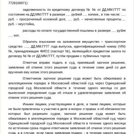
7728168971):
задолженность по кредитному договору №
№
от
ДД.ММ.ГГГГ
по
состоянию на
ДД.ММ.ГГГГ
в размере
.....
рублей
.....
копеек., в том числе:
.....
руб. – просроченный основной долг,
.....
руб. – начисленные проценты
.....
руб. – неустойка,
расходы по оплате государственной пошлины в размере
.....
рубля
.....
коп.
Обратить взыскание на заложенное имущество – транспортное
средство
.....
,
ДД.ММ.ГГГГ
года выпуска, идентификационный номер (VIN)
№
, принадлежащее
ФИО2
(паспорт
№
), являющийся предметом залога по
договору №
№
от
ДД.ММ.ГГГГ
, путём продажи с публичных торгов.
Ответчик вправе подать в суд, принявший заочное решение,
заявление об отмене этого решения суда в течение семи дней со дня
вручения ему копии этого решения.
Ответчиком заочное решение суда может быть обжаловано в
апелляционном порядке в Московский областной суд через Одинцовский
городской суд Московской области в течение одного месяца со дня
вынесения определения суда об отказе в удовлетворении заявления об
отмене этого решения суда.
Иными лицами, участвующими в деле, а также лицами, которые
не были привлечены к участию в деле и вопрос о правах и об обязанностях
которых был разрешен судом, заочное решение суда может быть
обжаловано в апелляционном порядке в Московский областной суд через
Одинцовский городской суд Московской области в течение одного месяца
по истечении срока подачи ответчиком заявления об отмене этого решения
суда, а в случае, если такое заявление подано, - в течение одного месяца