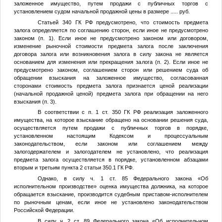
заложенное имущество, путем продажи с публичных торгов с
установлением судом начальной продажной цены в размере
.....
руб.
Статьей 340 ГК РФ предусмотрено, что стоимость предмета
залога определяется по соглашению сторон, если иное не предусмотрено
законом (п. 1). Если иное не предусмотрено законом или договором,
изменение рыночной стоимости предмета залога после заключения
договора залога или возникновения залога в силу закона не является
основанием для изменения или прекращения залога (п. 2). Если иное не
предусмотрено законом, соглашением сторон или решением суда об
обращении взыскания на заложенное имущество, согласованная
сторонами стоимость предмета залога признается ценой реализации
(начальной продажной ценой) предмета залога при обращении на него
взыскания (п. 3).
В соответствии с п. 1 ст. 350 ГК РФ реализация заложенного
имущества, на которое взыскание обращено на основании решения суда,
осуществляется путем продажи с публичных торгов в порядке,
установленном настоящим Кодексом и процессуальным
законодательством, если законом или соглашением между
залогодержателем и залогодателем не установлено, что реализация
предмета залога осуществляется в порядке, установленном абзацами
вторым и третьим пункта 2 статьи 350.1 ГК РФ.
Однако, в силу ч. 1 ст. 85 Федерального закона «Об
исполнительном производстве» оценка имущества должника, на которое
обращается взыскание, производится судебным приставом-исполнителем
по рыночным ценам, если иное не установлено законодательством
Российской Федерации.
В силу ч. 2 ст. 89 Федерального закона «Об исполнительном