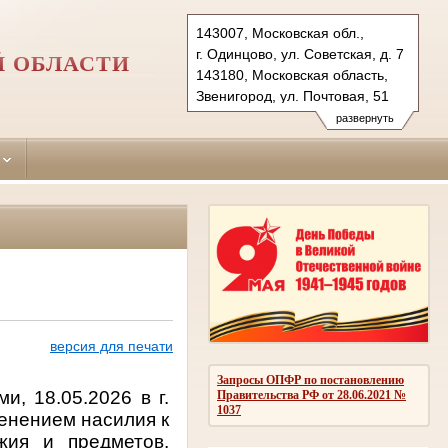
143007, Московская обл.,
г. Одинцово, ул. Советская, д. 7
Й ОБЛАСТИ
143180, Московская область,
Звенигород, ул. Почтовая, 51
Тел.: (495)590-74-76 (гр.)
развернуть
593-56-20 (уг.)
(498) 697-13-38 (коап 3180,
697 13 27 (кас канц.)
odintsovo.mo@sudrf.ru
показать на карте
версия для печати
Запросы ОПФР по постановлению
и, 18.05.2026 в г.
Правительства РФ от 28.06.2021 №
1037
менением насилия к
жия и предметов,