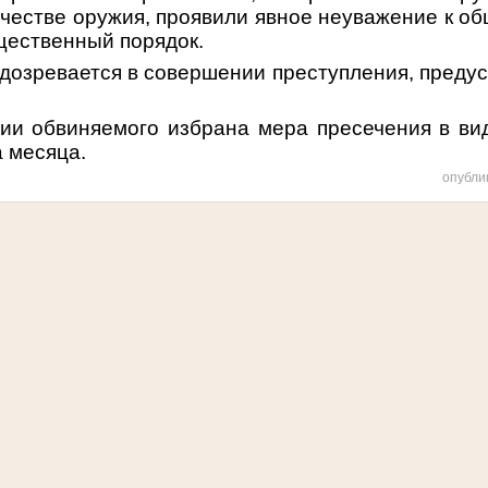
честве оружия, проявили явное неуважение к о
щественный порядок.
одозревается в совершении преступления, предусм
виняемого избрана мера пресечения в виде
а месяца.
опубли